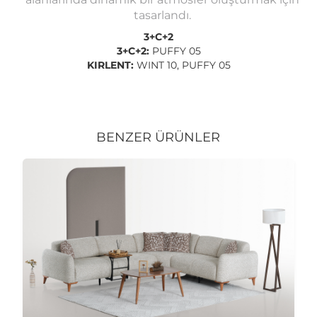
tasarlandı.
3+C+2
3+C+2:
PUFFY 05
KIRLENT:
WINT 10, PUFFY 05
BENZER ÜRÜNLER