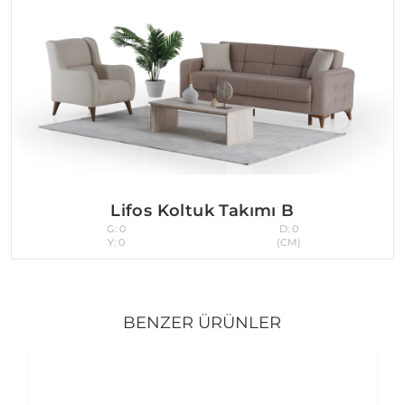
Lifos Koltuk Takımı B
G: 0
D: 0
Y: 0
(CM)
BENZER ÜRÜNLER