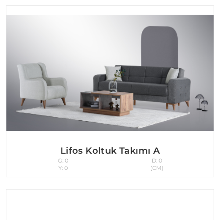
Lifos Koltuk Takımı A
G: 0
D: 0
Y: 0
(CM)