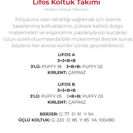
Lifos Koltuk Takımı
Modern Koltuk Takımları
İhtiyacınız olan rahatlığı sağlamak için özenle
tasarlanmış koltuklarımız, yüksek kaliteli dolgu
malzemeleri ve ergonomik yapılarıyla sizi kucaklar.
Uzun süreli oturmalarda bile mükemmel destek sunar,
böylece her anınızı konfor içinde geçirebilirsiniz.
LIFOS A
3+3+B+B
3'LÜ:
PUFFY 18
3+B+B:
PUFFY 02
KIRLENT:
ÇAPRAZ
LIFOS B
3+3+B+B
3'LÜ:
PUFFY 05 3
+B+B:
PUFFY 03
KIRLENT:
ÇAPRAZ
BERJER:
G: 77 D: 91 Y: 94
ÜÇLÜ KOLTUK:
G: 220 D: 85 Y: 85 YA: 100x180