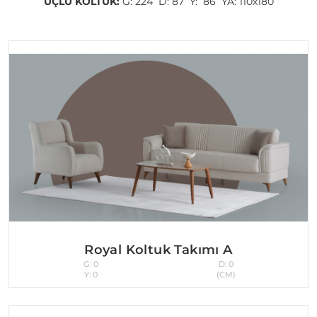
ÜÇLÜ KOLTUK:
G: 224 D: 87 Y: 86 YA: 110x180
Royal Koltuk Takımı A
G: 0
D: 0
Y: 0
(CM)