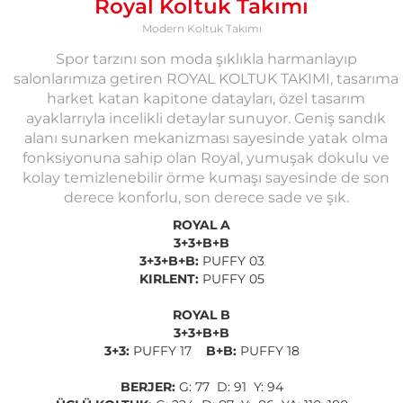
Royal Koltuk Takımı
Modern Koltuk Takımı
Spor tarzını son moda şıklıkla harmanlayıp
salonlarımıza getiren ROYAL KOLTUK TAKIMI, tasarıma
harket katan kapitone datayları, özel tasarım
ayaklarrıyla incelikli detaylar sunuyor. Geniş sandık
alanı sunarken mekanizması sayesinde yatak olma
fonksiyonuna sahip olan Royal, yumuşak dokulu ve
kolay temizlenebilir örme kumaşı sayesinde de son
derece konforlu, son derece sade ve şık.
ROYAL A
3+3+B+B
3+3+B+B:
PUFFY 03
KIRLENT:
PUFFY 05
ROYAL B
3+3+B+B
3+3:
PUFFY 17
B+B:
PUFFY 18
BERJER:
G: 77 D: 91 Y: 94