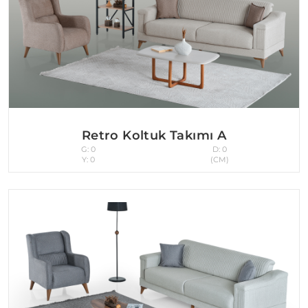
Retro Koltuk Takımı A
G: 0
D: 0
Y: 0
(CM)