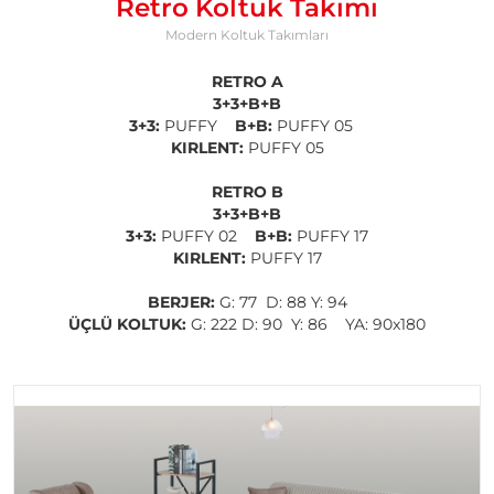
Retro Koltuk Takımı
Modern Koltuk Takımları
RETRO A
3+3+B+B
3+3:
PUFFY
B+B:
PUFFY 05
KIRLENT:
PUFFY 05
RETRO B
3+3+B+B
3+3:
PUFFY 02
B+B:
PUFFY 17
KIRLENT:
PUFFY 17
BERJER:
G: 77 D: 88 Y: 94
ÜÇLÜ KOLTUK:
G: 222 D: 90 Y: 86 YA: 90x180