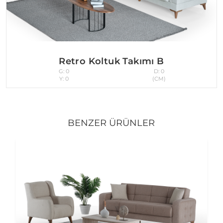
Retro Koltuk Takımı B
G: 0
D: 0
Y: 0
(CM)
BENZER ÜRÜNLER